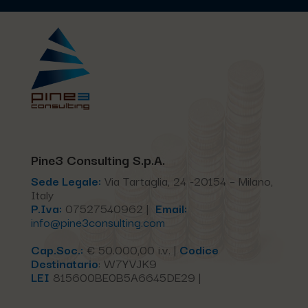
Pine3 Consulting S.p.A.
Sede Legale:
Via Tartaglia, 24 -20154 – Milano,
Italy
P.Iva:
07527540962 |
Email:
info@pine3consulting.com
Cap.Soc.:
€ 50.000,00 i.v. |
Codice
Destinatario
:
W7YVJK9
LEI
815600BE0B5A6645DE29 |